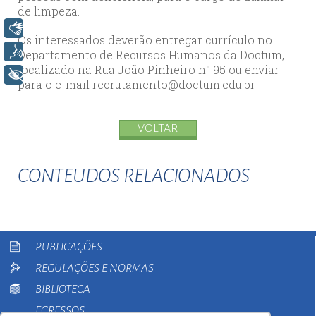
de limpeza.
Libras
Os interessados deverão entregar currículo no
Voz
Departamento de Recursos Humanos da Doctum,
localizado na Rua João Pinheiro n° 95 ou enviar
+ Acessibilidade
para o e-mail recrutamento@doctum.edu.br
VOLTAR
CONTEUDOS RELACIONADOS
PUBLICAÇÕES
REGULAÇÕES E NORMAS
BIBLIOTECA
EGRESSOS