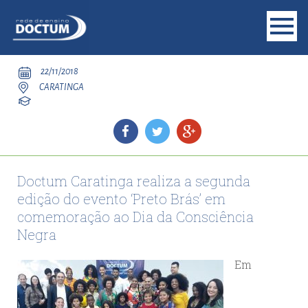
22/11/2018
CARATINGA
Doctum Caratinga realiza a segunda
edição do evento ‘Preto Brás’ em
comemoração ao Dia da Consciência
Negra
Em