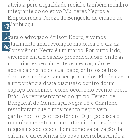
ativista para a igualdade racial e também membro
integrante do coletivo ‘Mulheres Negras e
Empoderadas Tereza de Benguela’ da cidade de
Manhuaçu.
Libras
Para o advogado Arilson Nobre, vivemos
Voz
atualmente uma revolução histórica e o dia da
+ Acessibilidade
Consciência Negra é um marco. Por outro lado,
vivemos em um estado preconceituoso, onde as
minorias, especialmente os negros, não tem
acesso a ensino de qualidade, entre os outros
direitos que deveriam ser garantidos. Ele destacou
a importância desta discussão dentro de um
espaço acadêmico, como ocorre no evento ‘Preto
Brás’. As representantes do grupo ‘Tereza de
Benguela’, de Manhuaçu, Negra Jô e Charlene,
ressaltaram que o movimento negro vem
ganhando força e resistência. O grupo busca o
reconhecimento e a importância das mulheres
negras na sociedade, bem como valorização da
cultura e da essência do povo negro, buscando a