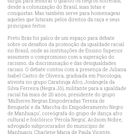
surgiu para lembrar o quanto os negros sofreram,
desde a colonização do Brasil, suas lutas e
conquistas. Mas também serve para homenagear
aqueles que lutaram pelos direitos da raça e seus
principais feitos.
Preto Brás foi palco de um espaço para debate
sobre os desafios da promoção da igualdade racial
no Brasil, onde as instituições de Ensino Superior
assumem o compromisso com a superação do
racismo, da discriminação e das desigualdades
raciais. O debate contou com a presença de Juliana
Isabel Castro de Oliveira, graduada em Psicologia,
ativista no grupo Caratinga Afro; Josângela da
Silva Ferreira (Negra Jô), militante para a igualdade
racial há mais de 20 anos, presidente do grupo
‘Mulheres Negras Empoderadas Tereza de
Benguela’ e da ‘Marcha do Empoderamento Negro
de Manhuaçu’, coreógrafa do grupo de dança afro
cultural e folclórico ‘Pérola Negra’; Arilsom Nobre,
advogado subprocurador do município de
Manhuaçu; Charlene Maria de Paula Vicente,