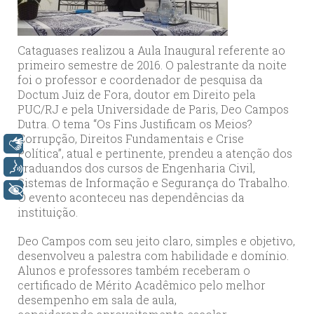
Cataguases realizou a Aula Inaugural referente ao
primeiro semestre de 2016. O palestrante da noite
foi o professor e coordenador de pesquisa da
Doctum Juiz de Fora, doutor em Direito pela
PUC/RJ e pela Universidade de Paris, Deo Campos
Dutra. O tema “Os Fins Justificam os Meios?
Corrupção, Direitos Fundamentais e Crise
Libras
Política”, atual e pertinente, prendeu a atenção dos
graduandos dos cursos de Engenharia Civil,
Voz
Sistemas de Informação e Segurança do Trabalho.
+ Acessibilidade
O evento aconteceu nas dependências da
instituição.
Deo Campos com seu jeito claro, simples e objetivo,
desenvolveu a palestra com habilidade e domínio.
Alunos e professores também receberam o
certificado de Mérito Acadêmico pelo melhor
desempenho em sala de aula,