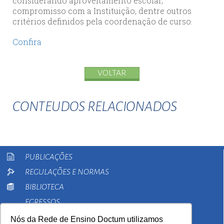
considerando aproveitamento escolar,
compromisso com a Instituição, dentre outros
critérios definidos pela coordenação de curso.
Confira
VOLTAR
CONTEUDOS RELACIONADOS
PUBLICAÇÕES
REGULAÇÕES E NORMAS
BIBLIOTECA
EGRESSOS
PESQUISA
Nós da Rede de Ensino Doctum utilizamos