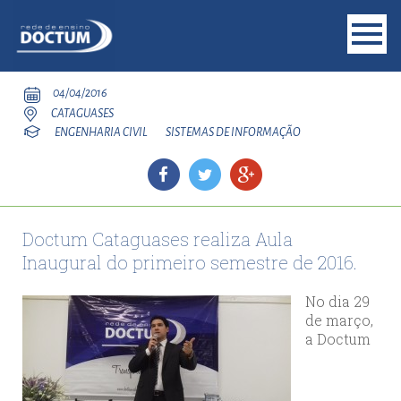
04/04/2016
CATAGUASES
ENGENHARIA CIVIL
SISTEMAS DE INFORMAÇÃO
Doctum Cataguases realiza Aula
Inaugural do primeiro semestre de 2016.
No dia 29
de março,
a Doctum