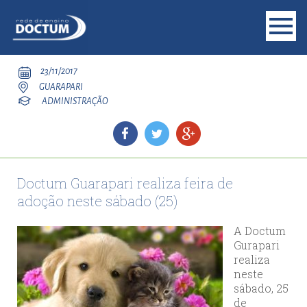
23/11/2017
GUARAPARI
ADMINISTRAÇÃO
Doctum Guarapari realiza feira de
adoção neste sábado (25)
A Doctum
Gurapari
realiza
neste
sábado, 25
de