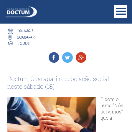
16/11/2017
GUARAPARI
TODOS
Doctum Guarapari recebe ação social
neste sábado (18)
É com o
lema “Nós
servimos”
que a