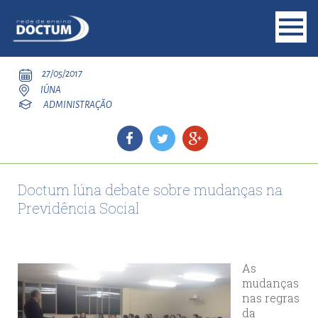
27/05/2017
IÚNA
ADMINISTRAÇÃO
Doctum Iúna debate sobre mudanças na
Previdência Social
As
mudanças
nas regras
da