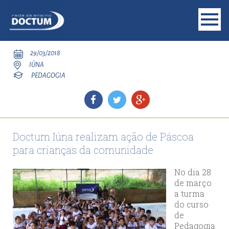
29/03/2018
IÚNA
PEDAGOGIA
Doctum Iúna realizam ação de Páscoa
para crianças da comunidade
No dia 28
de março
a turma
do curso
de
Pedagogia