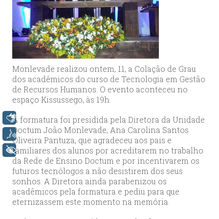
Monlevade realizou ontem, 11, a Colação de Grau
dos acadêmicos do curso de Tecnologia em Gestão
de Recursos Humanos. O evento aconteceu no
espaço Kissussego, às 19h.
Libras
A formatura foi presidida pela Diretora da Unidade
Doctum João Monlevade, Ana Carolina Santos
Voz
Oliveira Pantuza, que agradeceu aos pais e
familiares dos alunos por acreditarem no trabalho
+ Acessibilidade
da Rede de Ensino Doctum e por incentivarem os
futuros tecnólogos a não desistirem dos seus
sonhos. A Diretora ainda parabenizou os
acadêmicos pela formatura e pediu para que
eternizassem este momento na memória.