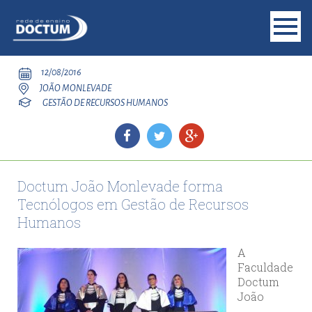
12/08/2016
JOÃO MONLEVADE
GESTÃO DE RECURSOS HUMANOS
Doctum João Monlevade forma
Tecnólogos em Gestão de Recursos
Humanos
A
Faculdade
Doctum
João