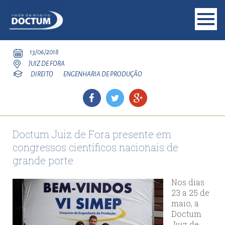
13/06/2018
JUIZ DE FORA
DIREITO
ENGENHARIA DE PRODUÇÃO
Doctum Juiz de Fora presente em
congressos científicos nacionais de
grande porte
Nos dias
23 a 25 de
maio, a
Doctum
Juiz de