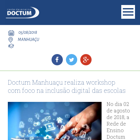
05/08/2018
MANHUAÇU
Doctum Manhuaçu realiza workshop
com foco na inclusão digital das escolas
No dia 02
de agosto
de 2018, a
Rede de
Ensino
Doctum