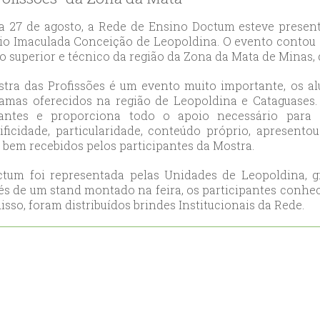
likduzu
ort
a 27 de agosto, a Rede de Ensino Doctum esteve presente
ılar
io Imaculada Conceição de Leopoldina. O evento contou c
o superior e técnico da região da Zona da Mata de Minas,
ort
cılar
tra das Profissões é um evento muito importante, os 
ort
amas oferecidos na região de Leopoldina e Cataguases.
likduzu
dantes e proporciona todo o apoio necessário para
ificidade, particularidade, conteúdo próprio, apresento
ort
 bem recebidos pelos participantes da Mostra.
cesehir
ort
tum foi representada pelas Unidades de Leopoldina, gr
aniye
és de um stand montado na feira, os participantes conhece
isso, foram distribuídos brindes Institucionais da Rede.
ort
sehirescort
i
ort
nyurt
ort
anbul