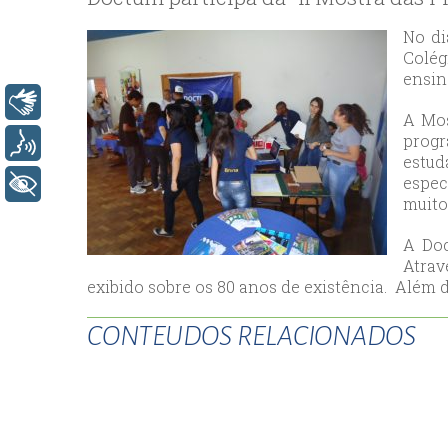
bey
esc
No di
avc
Colég
ensin
esc
Libras
bag
A Mos
esc
progr
Voz
bey
estu
espec
esc
+ Acessibilidade
muito
bah
esc
A Doc
umr
Atrav
exibido sobre os 80 anos de existência. Além d
esc
ata
CONTEUDOS RELACIONADOS
sisl
esc
ese
esc
ist