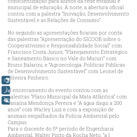
conscientização para alunos da rede estadual e
municipal de educação. À noite, a abertura oficial
contou com a palestra “Inovação, Desenvolvimento
Sustentável e as Relações de Consumo”.
No segundo as apresentações ficaram por conta
das palestras “Apresentação do SICOOB sobre o
Cooperativismo e Responsabilidade Social” com
Francisco Costa Junior, “Planejamento Estratégico
e Saneamento Básico no Vale do Mucuri” com
Bruno Balarini, e “Agroecologia: Políticas Públicas
de Desenvolvimento Sustentável” com Leonel de
Oliveira Pinheiro.
Libras
O encerramento do evento contou com as
Voz
palestras “Plano Municipal da Mata Atlântica” com
+ Acessibilidade
Janaína Mendonça Pereira e “A água daqui a 200
anos” com Warley Luiz e com a exposição de
animais empalhados da Polícia Ambiental pelo
Campus.
Para o discente do 5º período de Engenharia
Ambiental, Walter Pinto da Rocha Neto, “a I