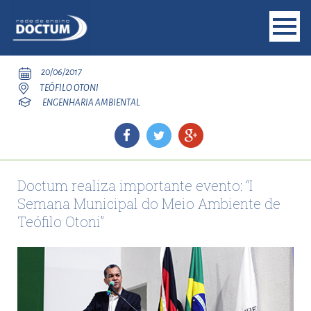
20/06/2017
TEÓFILO OTONI
ENGENHARIA AMBIENTAL
Doctum realiza importante evento: “I
Semana Municipal do Meio Ambiente de
Teófilo Otoni”