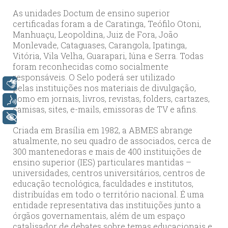
As unidades Doctum de ensino superior
certificadas foram a de Caratinga, Teófilo Otoni,
Manhuaçu, Leopoldina, Juiz de Fora, João
Monlevade, Cataguases, Carangola, Ipatinga,
Vitória, Vila Velha, Guarapari, Iúna e Serra. Todas
foram reconhecidas como socialmente
responsáveis. O Selo poderá ser utilizado
Libras
pelas instituições nos materiais de divulgação,
como em jornais, livros, revistas, folders, cartazes,
Voz
camisas, sites, e-mails, emissoras de TV e afins.
+ Acessibilidade
Criada em Brasília em 1982, a ABMES abrange
atualmente, no seu quadro de associados, cerca de
300 mantenedoras e mais de 400 instituições de
ensino superior (IES) particulares mantidas –
universidades, centros universitários, centros de
educação tecnológica, faculdades e institutos,
distribuídas em todo o território nacional. É uma
entidade representativa das instituições junto a
órgãos governamentais, além de um espaço
catalisador de debates sobre temas educacionais e