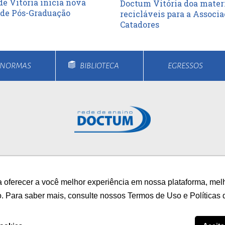
e Vitória inicia nova
Doctum Vitória doa mater
de Pós-Graduação
recicláveis para a Associa
Catadores
E NORMAS
BIBLIOTECA
EGRESSOS
rsos
Unidades
Notícias
Vestibular
Bolsa
 oferecer a você melhor experiência em nossa plataforma, mel
/
AUTOAVALIAÇÃO INS
o. Para saber mais, consulte nossos Termos de Uso e Políticas 
0800 033 1100