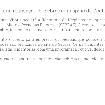
likduzu
ort
é uma realização do Sebrae com apoio da Doc
ılar
ort
tum Vitória sediará a “Maratona de Negócios de Impacto 
 às Micro e Pequenas Empresas (SEBRAE). O evento que ac
cılar
bro, tem como objetivo, contribuir para empreender e i
ort
likduzu
nto é aberto para empresas ou pessoas que possuem um
ort
ições são realizadas no site do Sebrae. Os participantes
ialistas e mentorias, com uma programação que vai desde p
cesehir
ort
erão que realizar uma apresentação sobre seus modelos 
aniye
ort
sehirescort
i
ort
nyurt
ort
anbul