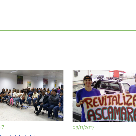
ort
anbul
ort
17
09/11/2017