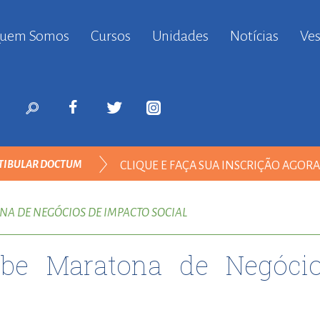
uem Somos
Cursos
Unidades
Notícias
Ves
anbul
ort
nyurt
ort
likduzu
ort
TIBULAR DOCTUM
CLIQUE E FAÇA SUA INSCRIÇÃO AGOR
i
ort
TODOS
ılar
NA DE NEGÓCIOS DE IMPACTO SOCIAL
ort
inevler
ebe Maratona de Negóci
ort
nyurt
ort