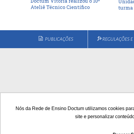
Doctum Vitória realizou o 10º
Unidad
Ateliê Técnico Científico
turma 
PUBLICAÇÕES
REGULAÇÕES 
Home
Quem Somos
Cu
Nós da Rede de Ensino Doctum utilizamos cookies para
site e personalizar conteúd