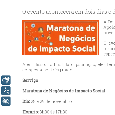
bey
esc
O evento acontecerá em dois dias e 
avc
esc
A Doc
Apoio
bag
novem
esc
bey
O eve
esc
inscr
espec
bah
esc
Além disso, ao final da capacitação, eles t
umr
composta por três jurados.
esc
Serviço
Libras
ata
sisl
Maratona de Negócios de Impacto Social
Voz
esc
ese
Dia:
28 e 29 de novembro
+ Acessibilidade
esc
Horário:
8h30 às 17h30
ist