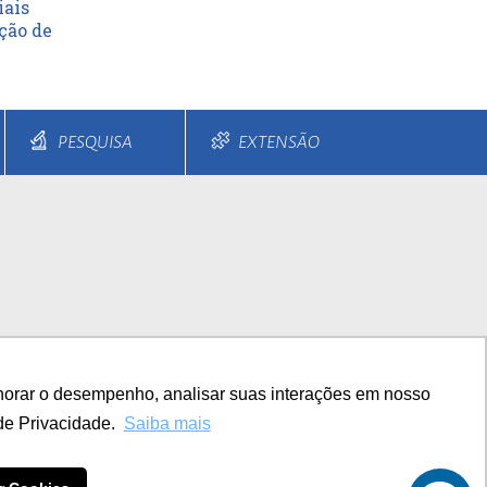
iais
ção de
PESQUISA
EXTENSÃO
s e Parcelamentos
Diferenciais
horar o desempenho, analisar suas interações em nosso
TITUCIONAL
de Privacidade.
Saiba mais