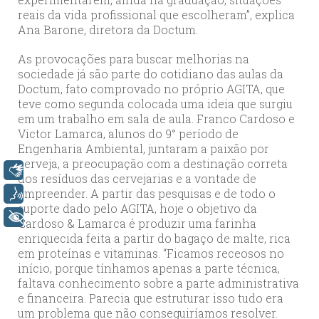
reais da vida profissional que escolheram”, explica
Ana Barone, diretora da Doctum.
As provocações para buscar melhorias na
sociedade já são parte do cotidiano das aulas da
Doctum, fato comprovado no próprio AGITA, que
teve como segunda colocada uma ideia que surgiu
em um trabalho em sala de aula. Franco Cardoso e
Victor Lamarca, alunos do 9° período de
Engenharia Ambiental, juntaram a paixão por
cerveja, a preocupação com a destinação correta
Libras
dos resíduos das cervejarias e a vontade de
empreender. A partir das pesquisas e de todo o
Voz
suporte dado pelo AGITA, hoje o objetivo da
+ Acessibilidade
Cardoso & Lamarca é produzir uma farinha
enriquecida feita a partir do bagaço de malte, rica
em proteínas e vitaminas. “Ficamos receosos no
início, porque tínhamos apenas a parte técnica,
faltava conhecimento sobre a parte administrativa
e financeira. Parecia que estruturar isso tudo era
um problema que não conseguiríamos resolver.