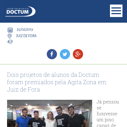
25/02/2019
JUIZ DE FORA
Dois projetos de alunos da Doctum
foram premiados pela Agita Zona em
Juiz de Fora
Já pensou
se
houvesse
um piso
capaz de