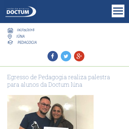
06/09/2018
IÚNA
PEDAGOGIA
Egresso de Pedagogia realiza palestra
para alunos da Doctum Iúna