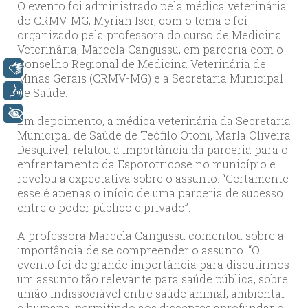
O evento foi administrado pela médica veterinária
do CRMV-MG, Myrian Iser, com o tema e foi
organizado pela professora do curso de Medicina
Veterinária, Marcela Cangussu, em parceria com o
Conselho Regional de Medicina Veterinária de
Libras
Minas Gerais (CRMV-MG) e a Secretaria Municipal
Voz
de Saúde.
+ Acessibilidade
Em depoimento, a médica veterinária da Secretaria
Municipal de Saúde de Teófilo Otoni, Marla Oliveira
Desquivel, relatou a importância da parceria para o
enfrentamento da Esporotricose no município e
revelou a expectativa sobre o assunto. “Certamente
esse é apenas o início de uma parceria de sucesso
entre o poder público e privado”.
A professora Marcela Cangussu comentou sobre a
importância de se compreender o assunto. “O
evento foi de grande importância para discutirmos
um assunto tão relevante para saúde pública, sobre
união indissociável entre saúde animal, ambiental
e humana, permitindo aos discentes aprofundar o