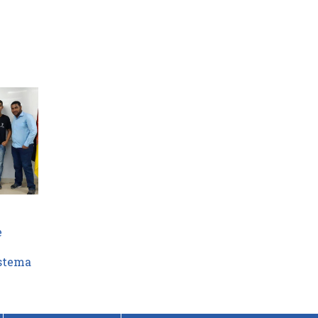
e
stema