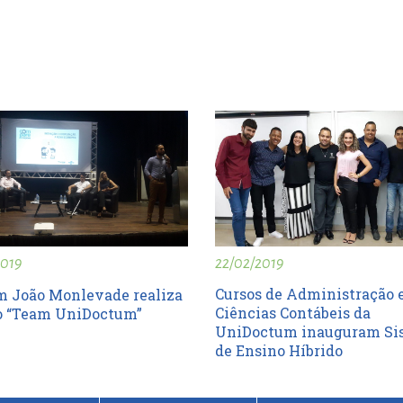
22/02/2019
2019
Cursos de Administração 
 João Monlevade realiza
Ciências Contábeis da
o “Team UniDoctum”
UniDoctum inauguram Si
de Ensino Híbrido