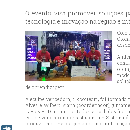
bey
esc
O evento visa promover soluções pa
avc
tecnologia e inovação na região e in
esc
bag
Com f
esc
Otoni
desen
bey
esc
A ide
bah
comun
esc
o emp
model
umr
soluç
esc
de aprendizagem.
ata
sisl
A equipe vencedora, a Rootteam, foi formada
Alves e Wilbert Viana (coordenador); junta
esc
Lavoisier Diamantino, todos vinculados à co
ese
equipe vencedora consistiu em um Sistema de 
esc
produz um painel de gestão para quantificação 
ist