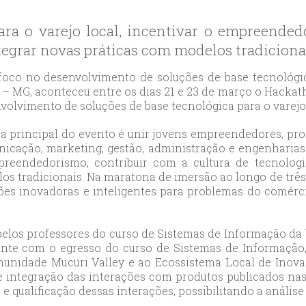
likduzu
ort
ra o varejo local, incentivar o empreended
ılar
tegrar novas práticas com modelos tradiciona
ort
cılar
oco no desenvolvimento de soluções de base tecnológica
ort
 – MG, aconteceu entre os dias 21 e 23 de março o Hacka
volvimento de soluções de base tecnológica para o varejo 
likduzu
ort
ia principal do evento é unir jovens empreendedores, prof
cesehir
icação, marketing, gestão, administração e engenharias 
ort
reendedorismo, contribuir com a cultura de tecnologi
os tradicionais. Na maratona de imersão ao longo de três 
aniye
ões inovadoras e inteligentes para problemas do comérci
ort
sehirescort
i
 pelos professores do curso de Sistemas de Informação d
mente com o egresso do curso de Sistemas de Informação
ort
munidade Mucuri Valley e ao Ecossistema Local de Inovaç
nyurt
integração das interações com produtos publicados nas r
ort
e qualificação dessas interações, possibilitando a anális
anbul