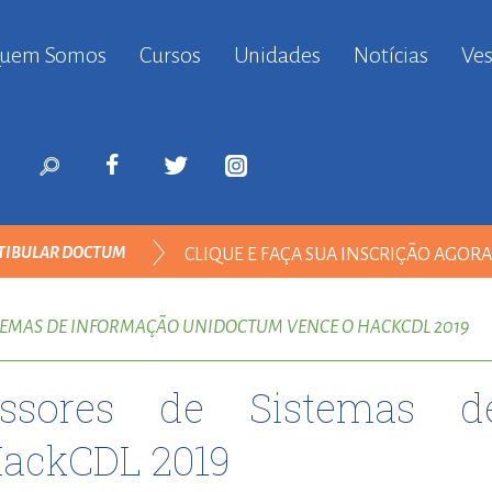
uem Somos
Cursos
Unidades
Notícias
Ves
anbul
ort
nyurt
ort
likduzu
ort
TIBULAR DOCTUM
CLIQUE E FAÇA SUA INSCRIÇÃO AGOR
i
ort
SISTEMAS DE INFORMAÇÃO
ılar
STEMAS DE INFORMAÇÃO UNIDOCTUM VENCE O HACKCDL 2019
ort
inevler
ssores de Sistemas d
ort
nyurt
HackCDL 2019
ort