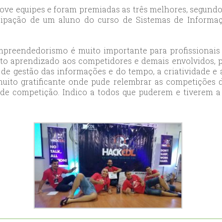
ve equipes e foram premiadas as três melhores, segundo o
ort
cipação de um aluno do curso de Sistemas de Informa
anbul
ort
preendedorismo é muito importante para profissionais 
o aprendizado aos competidores e demais envolvidos, 
 de gestão das informações e do tempo, a criatividade e 
uito gratificante onde pude relembrar as competições d
 de competição. Indico a todos que puderem e tiverem a 