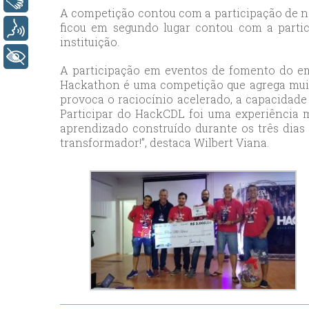
Libras
A competição contou com a participação de no
esc
ficou em segundo lugar contou com a parti
Voz
ist
instituição.
esc
+ Acessibilidade
A participação em eventos de fomento do em
Hackathon é uma competição que agrega muit
provoca o raciocínio acelerado, a capacidade
Participar do HackCDL foi uma experiência m
aprendizado construído durante os três dias
transformador!”, destaca Wilbert Viana.