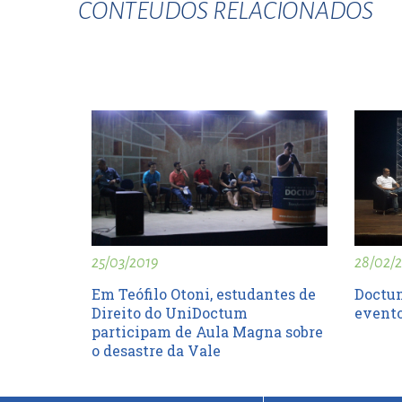
CONTEUDOS RELACIONADOS
28/02/
25/03/2019
Doctum
Em Teófilo Otoni, estudantes de
event
Direito do UniDoctum
participam de Aula Magna sobre
o desastre da Vale