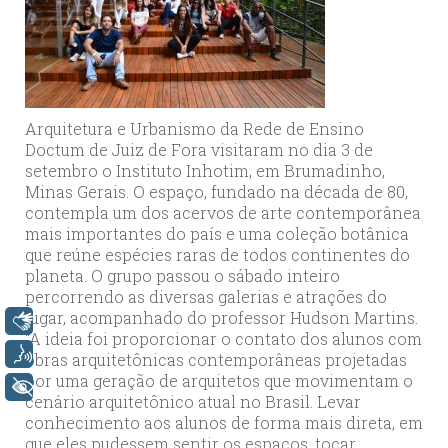
Arquitetura e Urbanismo da Rede de Ensino
Doctum de Juiz de Fora visitaram no dia 3 de
setembro o Instituto Inhotim, em Brumadinho,
Minas Gerais. O espaço, fundado na década de 80,
contempla um dos acervos de arte contemporânea
mais importantes do país e uma coleção botânica
que reúne espécies raras de todos continentes do
planeta. O grupo passou o sábado inteiro
percorrendo as diversas galerias e atrações do
lugar, acompanhado do professor Hudson Martins.
Libras
“A ideia foi proporcionar o contato dos alunos com
Voz
obras arquitetônicas contemporâneas projetadas
por uma geração de arquitetos que movimentam o
+ Acessibilidade
cenário arquitetônico atual no Brasil. Levar
conhecimento aos alunos de forma mais direta, em
que eles pudessem sentir os espaços, tocar,