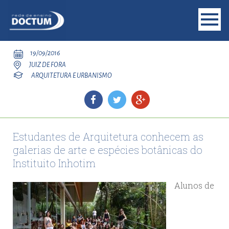
19/09/2016
JUIZ DE FORA
ARQUITETURA E URBANISMO
Estudantes de Arquitetura conhecem as
galerias de arte e espécies botânicas do
Instituito Inhotim
Alunos de