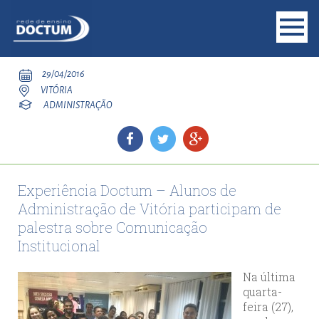
29/04/2016
VITÓRIA
ADMINISTRAÇÃO
Experiência Doctum – Alunos de
Administração de Vitória participam de
palestra sobre Comunicação
Institucional
Na última
quarta-
feira (27),