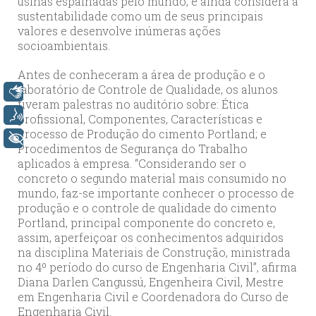
usinas espalhadas pelo mundo, e ainda considera a
sustentabilidade como um de seus principais
valores e desenvolve inúmeras ações
socioambientais.
Antes de conheceram a área de produção e o
laboratório de Controle de Qualidade, os alunos
Libras
tiveram palestras no auditório sobre: Ética
Voz
profissional, Componentes, Características e
Processo de Produção do cimento Portland; e
+ Acessibilidade
Procedimentos de Segurança do Trabalho
aplicados à empresa. “Considerando ser o
concreto o segundo material mais consumido no
mundo, faz-se importante conhecer o processo de
produção e o controle de qualidade do cimento
Portland, principal componente do concreto e,
assim, aperfeiçoar os conhecimentos adquiridos
na disciplina Materiais de Construção, ministrada
no 4º período do curso de Engenharia Civil”, afirma
Diana Darlen Cangussú, Engenheira Civil, Mestre
em Engenharia Civil e Coordenadora do Curso de
Engenharia Civil.