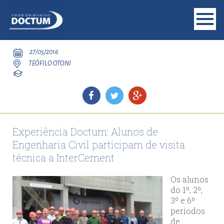
27/05/2016
TEÓFILO OTONI
Experiência Doctum: Alunos de
Engenharia Civil participam de visita
técnica a InterCement
Os alunos
do 1º, 2º,
3º e 6º
períodos
de