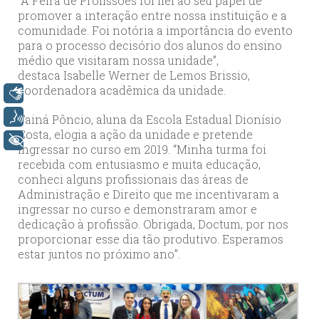
“A Feira de Profissões foi fiel ao seu papel de
promover a interação entre nossa instituição e a
comunidade. Foi notória a importância do evento
para o processo decisório dos alunos do ensino
médio que visitaram nossa unidade”,
destaca Isabelle Werner de Lemos Brissio,
coordenadora acadêmica da unidade.
Libras
Voz
Tainá Pôncio, aluna da Escola Estadual Dionísio
Costa, elogia a ação da unidade e pretende
+ Acessibilidade
ingressar no curso em 2019. “Minha turma foi
recebida com entusiasmo e muita educação,
conheci alguns profissionais das áreas de
Administração e Direito que me incentivaram a
ingressar no curso e demonstraram amor e
dedicação à profissão. Obrigada, Doctum, por nos
proporcionar esse dia tão produtivo. Esperamos
estar juntos no próximo ano”.