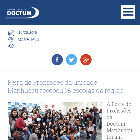
29/08/2018
MANHUAÇU
Feira de Profissões da unidade
Manhuaçu recebeu 18 escolas da região
A Feira de
Profissões
da
Doctum
Manhuaçu
foi um