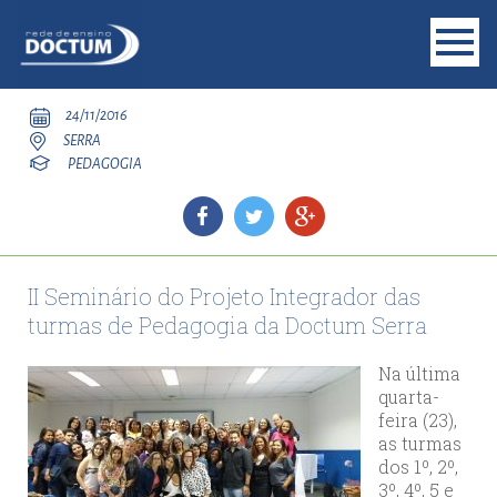
24/11/2016
SERRA
PEDAGOGIA
II Seminário do Projeto Integrador das
turmas de Pedagogia da Doctum Serra
Na última
quarta-
feira (23),
as turmas
dos 1º, 2º,
3º, 4º, 5 e