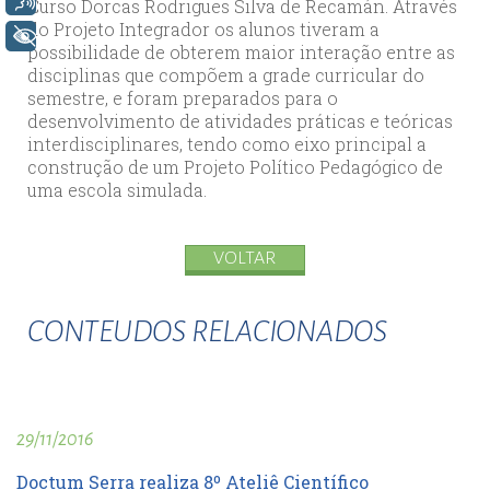
Curso Dorcas Rodrigues Silva de Recamán. Através
do Projeto Integrador os alunos tiveram a
+ Acessibilidade
possibilidade de obterem maior interação entre as
disciplinas que compõem a grade curricular do
semestre, e foram preparados para o
desenvolvimento de atividades práticas e teóricas
interdisciplinares, tendo como eixo principal a
construção de um Projeto Político Pedagógico de
uma escola simulada.
VOLTAR
CONTEUDOS RELACIONADOS
29/11/2016
Doctum Serra realiza 8º Ateliê Científico