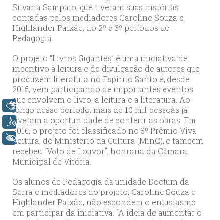
Silvana Sampaio, que tiveram suas histórias
contadas pelos mediadores Caroline Souza e
Highlander Paixão, do 2º e 3º períodos de
Pedagogia.
O projeto “Livros Gigantes” é uma iniciativa de
incentivo à leitura e de divulgação de autores que
produzem literatura no Espírito Santo e, desde
2015, vem participando de importantes eventos
que envolvem o livro, a leitura e a literatura. Ao
Libras
longo desse período, mais de 10 mil pessoas já
tiveram a oportunidade de conferir as obras. Em
Voz
2016, o projeto foi classificado no 8º Prêmio Viva
+ Acessibilidade
Leitura, do Ministério da Cultura (MinC), e também
recebeu “Voto de Louvor”, honraria da Câmara
Municipal de Vitória.
Os alunos de Pedagogia da unidade Doctum da
Serra e mediadores do projeto, Caroline Souza e
Highlander Paixão, não escondem o entusiasmo
em participar da iniciativa. “A ideia de aumentar o