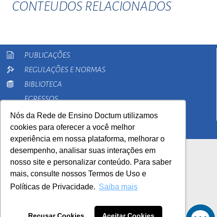
CONTEUDOS RELACIONADOS
PUBLICAÇÕES
REGULAÇÕES E NORMAS
BIBLIOTECA
EGRESSOS
PESQUISA
Nós da Rede de Ensino Doctum utilizamos
cookies para oferecer a você melhor
EXTENSÃO
experiência em nossa plataforma, melhorar o
desempenho, analisar suas interações em
nosso site e personalizar conteúdo. Para saber
mais, consulte nossos Termos de Uso e
Políticas de Privacidade.
Saiba mais
AutoAvaliação Institucional
0800 033 1100
Recusar Cookies
Aceitar Cookies