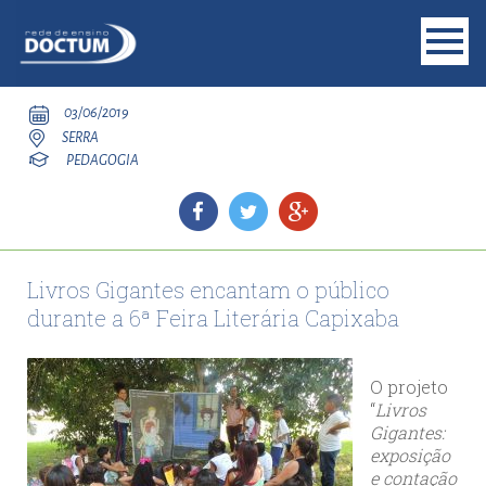
03/06/2019
SERRA
PEDAGOGIA
Livros Gigantes encantam o público
durante a 6ª Feira Literária Capixaba
O projeto
“
Livros
Gigantes:
exposição
e contação