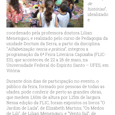
de
histórias
”,
idealizado
e
coordenado pela professora doutora Lilian
Menenguci, e realizado pelo curso de Pedagogia da
unidade Doctum da Serra, a partir da disciplina
“
Alfabetização: teoria e prática
”, integrou a
programação da 6ª Feira Literária Capixaba (FLIC-
ES), que aconteceu de 22 a 26 de maio, na
Universidade Federal do Espírito Santo – UFES, em
Vitória.
Durante dois dias de participação no evento, o
público da feira, formado por pessoas de todas as
idades, pode conferir de perto as grandes obras,
que medem 1,60m de altura por 1,15m de largura.
Nessa edição da FLIC, foram expostos os livros “O
Jardim de Laila”, de Elizabeth Martins; “Os Medos
de Lili”, de Lilian Menenguci; e “Vento Sul”, de