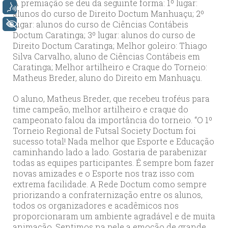
A premiação se deu da seguinte forma: 1º lugar:
Voz
alunos do curso de Direito Doctum Manhuaçu; 2º
lugar: alunos do curso de Ciências Contábeis
+ Acessibilidade
Doctum Caratinga; 3º lugar: alunos do curso de
Direito Doctum Caratinga; Melhor goleiro: Thiago
Silva Carvalho, aluno de Ciências Contábeis em
Caratinga; Melhor artilheiro e Craque do Torneio:
Matheus Breder, aluno do Direito em Manhuaçu.
O aluno, Matheus Breder, que recebeu troféus para
time campeão, melhor artilheiro e craque do
campeonato falou da importância do torneio. “O 1º
Torneio Regional de Futsal Society Doctum foi
sucesso total! Nada melhor que Esporte e Educação
caminhando lado a lado. Gostaria de parabenizar
todas as equipes participantes. É sempre bom fazer
novas amizades e o Esporte nos traz isso com
extrema facilidade. A Rede Doctum como sempre
priorizando a confraternização entre os alunos,
todos os organizadores e acadêmicos nos
proporcionaram um ambiente agradável e de muita
animação. Sentimos na pele a emoção de grande