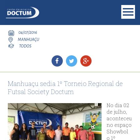
04/07/2016
MANHUAÇU
TODOS
Manhuaçu sedia 1º Torneio Regional de
Futsal Society Doctum
No dia 02
de julho,
aconteceu
no espaço
Showbol
o 1º