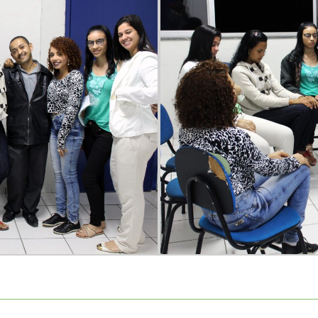
ort
anbul
ort