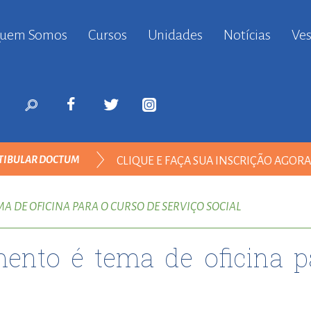
uem Somos
Cursos
Unidades
Notícias
Ves
anbul
ort
nyurt
ort
likduzu
ort
TIBULAR DOCTUM
CLIQUE E FAÇA SUA INSCRIÇÃO AGOR
i
ort
DIREITO
ılar
A DE OFICINA PARA O CURSO DE SERVIÇO SOCIAL
ort
inevler
ento é tema de oficina p
ort
nyurt
ort