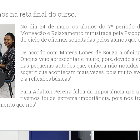
likduzu
ort
os na reta final do curso.
ılar
ort
No dia 24 de maio, os alunos do 7º período d
Motivação e Relaxamento ministrada pela Psicop
cılar
do ciclo de oficinas solicitadas pelos alunos que 
ort
likduzu
De acordo com Mateus Lopes de Souza a oficina t
ort
Oficina veio acrescentar e muito, pois, devido à 
nas pequenas atitudes que, embora não notadas,
cesehir
sugerir que aconteçam mais vezes, pois muito evo
ort
o a reflexões básicas”.
aniye
ort
Para Adalton Pereira falou da importância que a 
tivemos foi de extrema importância, pois nos t
sehirescort
imento que nos”.
i
ort
nyurt
ort
anbul