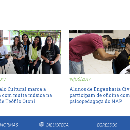
017
19/06/2017
alo Cultural marca a
Alunos de Engenharia Civ
 com muita música na
participam de oficina com
e Teófilo Otoni
psicopedagoga do NAP
E NORMAS
BIBLIOTECA
EGRESSOS