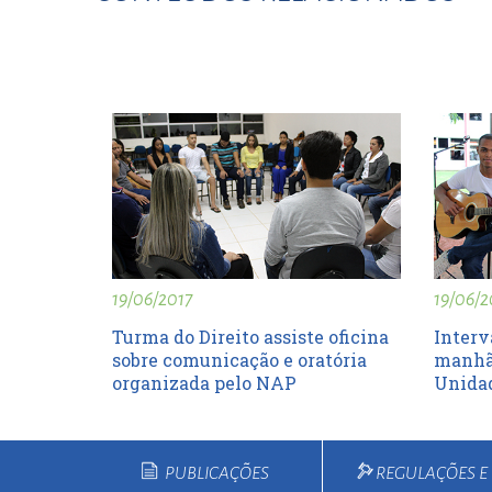
19/06/2017
19/06/2
Turma do Direito assiste oficina
Interv
sobre comunicação e oratória
manhã
organizada pelo NAP
Unidad
PUBLICAÇÕES
REGULAÇÕES 