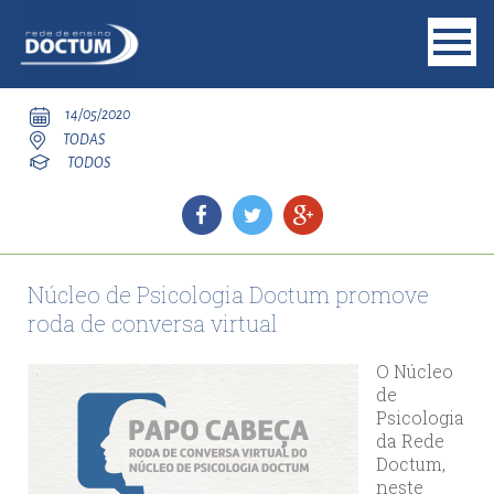
14/05/2020
TODAS
TODOS
Núcleo de Psicologia Doctum promove
roda de conversa virtual
O Núcleo
de
Psicologia
da Rede
Doctum,
neste