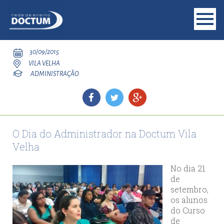
30/09/2015
VILA VELHA
ADMINISTRAÇÃO
O Dia do Administrador na Doctum Vila
Velha
No dia 21
de
setembro,
os alunos
do Curso
de