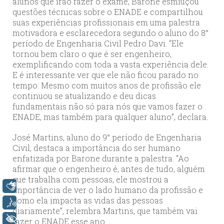
alunos que irão fazer o exame, Barone esmiuçou
questões técnicas sobre o ENADE e compartilhou
suas experiências profissionais em uma palestra
motivadora e esclarecedora segundo o aluno do 8°
período de Engenharia Civil Pedro Davi. “Ele
tornou bem claro o que é ser engenheiro,
exemplificando com toda a vasta experiência dele.
E é interessante ver que ele não ficou parado no
tempo. Mesmo com muitos anos de profissão ele
continuou se atualizando e deu dicas
fundamentais não só para nós que vamos fazer o
ENADE, mas também para qualquer aluno”, declara.
José Martins, aluno do 9° período de Engenharia
Civil, destaca a importância do ser humano
enfatizada por Barone durante a palestra. “Ao
afirmar que o engenheiro é, antes de tudo, alguém
que trabalha com pessoas, ele mostrou a
Libras
importância de ver o lado humano da profissão e
como ela impacta as vidas das pessoas
Voz
diariamente”, relembra Martins, que também vai
+ Acessibilidade
fazer o ENADE esse ano.