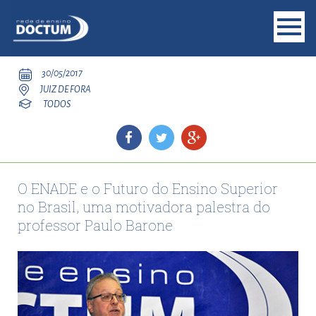
30/05/2017
JUIZ DE FORA
TODOS
O ENADE e o Futuro do Ensino Superior
no Brasil, uma motivadora palestra do
professor Paulo Barone