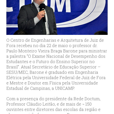
O Centro de Engenharias e Arquitetura de Juiz de
Fora recebeu no dia 22 de maio o professor dr.
Paulo Monteiro Vieira Braga Barone para ministrar
a palestra “O Exame Nacional de Desempenho dos
Estudantes e o Futuro do Ensino Superior no
Brasil”. Atual Secretário de Educação Superior –
SESU/MEC, Barone é graduado em Engenharia
Elétrica pela Universidade Federal de Juiz de Fora
e Mestre e Doutor em Física pela Universidade
Estadual de Campinas, a UNICAMP.
Com a presença do presidente da Rede Doctum,
Professor Cláudio Leitão, e de mais de ¬ 150
ouvintes entre diretores das escolas da região e