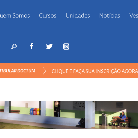
uem Somos
Cursos
Unidades
Notícias
Ves
anbul
ort
nyurt
ort
likduzu
ort
TIBULAR DOCTUM
CLIQUE E FAÇA SUA INSCRIÇÃO AGOR
i
ort
ılar
ort
inevler
ort
nyurt
ort