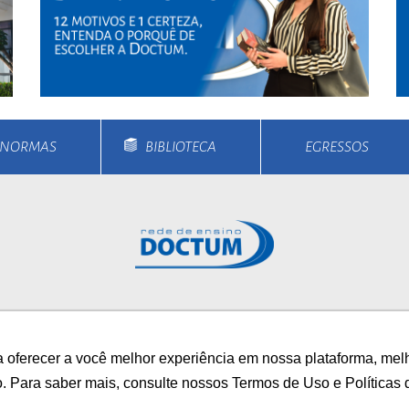
E NORMAS
BIBLIOTECA
EGRESSOS
rsos
Unidades
Notícias
Vestibular
Bolsa
 oferecer a você melhor experiência em nossa plataforma, mel
/
AUTOAVALIAÇÃO INS
o. Para saber mais, consulte nossos Termos de Uso e Políticas 