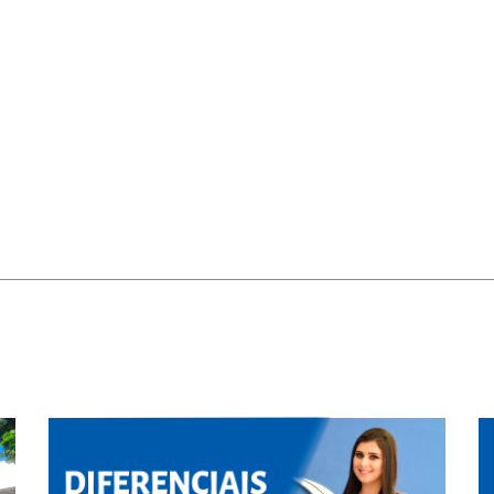
ort
anbul
ort