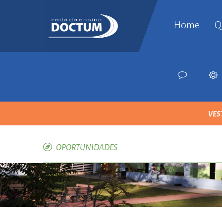
Home
Q
ist
esc
ese
esc
bey
esc
VES
sisl
esc
avc
OPORTUNIDADES
esc
sir
esc
ese
esc