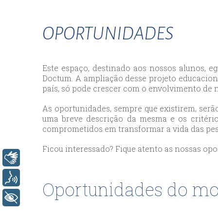
bey
esc
avc
OPORTUNIDADES
esc
bag
esc
Este espaço, destinado aos nossos alunos, 
bey
Doctum. A ampliação desse projeto educaciona
país, só pode crescer com o envolvimento de n
esc
bah
As oportunidades, sempre que existirem, serão
esc
uma breve descrição da mesma e os critério
umr
comprometidos em transformar a vida das pesso
esc
Ficou interessado? Fique atento as nossas opo
ata
Libras
sisl
Voz
esc
Oportunidades do m
ese
+ Acessibilidade
esc
ist