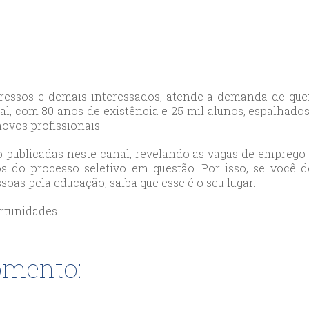
likduzu
ort
ılar
ort
cılar
ort
egressos e demais interessados, atende a demanda de q
likduzu
l, com 80 anos de existência e 25 mil alunos, espalhado
ovos profissionais.
ort
cesehir
 publicadas neste canal, revelando as vagas de emprego 
ort
s do processo seletivo em questão. Por isso, se você d
aniye
as pela educação, saiba que esse é o seu lugar.
ort
rtunidades.
sehirescort
i
ort
omento:
nyurt
ort
anbul