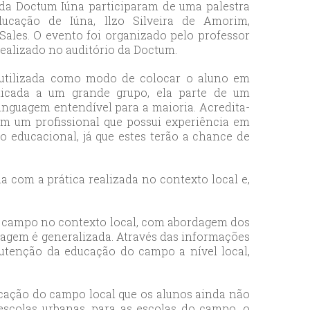
 da Doctum Iúna participaram de uma palestra
ucação de Iúna, llzo Silveira de Amorim,
ales. O evento foi organizado pelo professor
realizado no auditório da Doctum.
 utilizada como modo de colocar o aluno em
icada a um grande grupo, ela parte de um
nguagem entendível para a maioria. Acredita-
om um profissional que possui experiência em
 educacional, já que estes terão a chance de
 com a prática realizada no contexto local e,
 do campo no contexto local, com abordagem dos
rdagem é generalizada. Através das informações
nutenção da educação do campo a nível local,
ucação do campo local que os alunos ainda não
scolas urbanas, para as escolas do campo, o