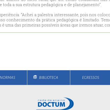
 toda a sua estrutura pedagógica e de planejamento”.
ort
anbul
experiência. “Achei a palestra interessante, pois nos colo
ort
sso conhecimento da prática pedagógica é limitado. Tem
 uma das primeiras possíveis áreas que iremos atuar, como 
E NORMAS
BIBLIOTECA
EGRESSOS