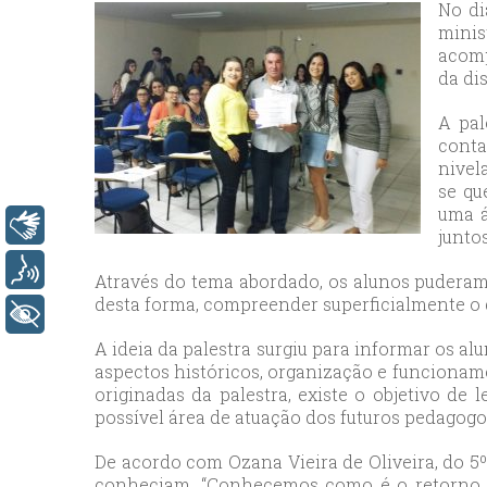
bey
No di
esc
mini
acomp
avc
da di
esc
bag
A pal
esc
cont
nivel
bey
se qu
esc
uma á
Libras
bah
junto
esc
Voz
Através do tema abordado, os alunos puderam 
umr
desta forma, compreender superficialmente o q
esc
+ Acessibilidade
ata
A ideia da palestra surgiu para informar os a
sisl
aspectos históricos, organização e funcioname
originadas da palestra, existe o objetivo d
esc
possível área de atuação dos futuros pedagogo
ese
esc
De acordo com Ozana Vieira de Oliveira, do 5
ist
conheciam. “Conhecemos como é o retorno de