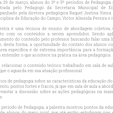
likduzu
a 29 de março, alunos do 3º e 5º períodos de Pedagogia
ort
strada pelo Pedagogo da Secretaria Municipal de Ed
anhado pela diretora pedagógica Raquel Justina Vieira S
ılar
sciplina de Educação do Campo, Victor Almeida Pereira e 
ort
cılar
estra é uma técnica de ensino de abordagem coletiva,
ort
ato com os conteúdos a serem aprendidos. Sendo apl
amento do conteúdo pelo professor buscando falar uma li
likduzu
e, desta forma, a oportunidade do contato dos alunos c
ort
rea específica é de extrema importância para a formação
cesehir
s entender o que acontece na prática na área pedagógica.
ort
relacionar o conteúdo teórico trabalhado em sala de aula
aniye
ue o aguarda em sua atuação profissional.
ort
sehirescort
lunos de pedagogia sobre as características da educação
i
nto, pontos fortes e fracos, já que em sala de aula a abo
e levantar a discussão sobre as ações pedagógicas na ma
ort
s.
nyurt
ort
º período de Pedagogia, a palestra mostrou pontos da ed
anbul
 alunos do meio rural, que até então estudavam nas e