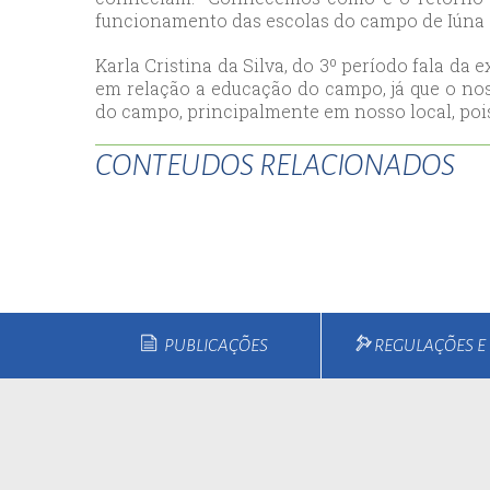
funcionamento das escolas do campo de Iúna e
esc
ist
Karla Cristina da Silva, do 3º período fala da 
esc
em relação a educação do campo, já que o no
do campo, principalmente em nosso local, pois é
CONTEUDOS RELACIONADOS
PUBLICAÇÕES
REGULAÇÕES 