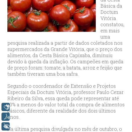
Básica da
Doctum
Vitória
constatou,
em mais
uma
pesquisa realizada a partir de dados coletados nos
supermercados da Grande Vitória, que o preço dos
alimentos, da Cesta Básica Capixaba, diminuiu
devido à queda da inflação. Os campeões em queda
de preço foram: tomate, a batata, arroz e feijão que
também tiveram uma boa safra.
Segundo o coordenador de Extensão e Projetos
Especiais da Doctum Vitória, professor Paulo Cezar
Ribeiro da Silva, essa queda pode representar até
10% a menos do valor total da compra de alimentos
Libras
básicos, diferente da realidade dos dois últimos
anos.
Voz
+ Acessibilidade
Na última pesquisa divulgada no mês de outubro, o