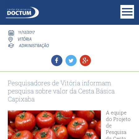
11/12/2017
VITÓRIA
ADMINISTRAÇÃO
Pesquisadores de Vitória informam
pesquisa sobre valor da Cesta Básica
Capixaba
A equipe
do Projeto
de
Pesquisa
da Cesta