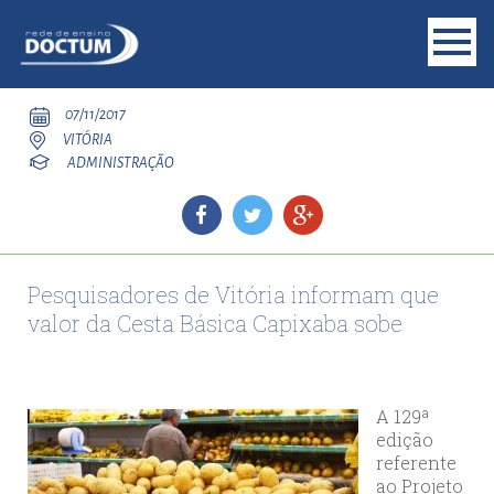
07/11/2017
VITÓRIA
ADMINISTRAÇÃO
Pesquisadores de Vitória informam que
valor da Cesta Básica Capixaba sobe
A 129ª
edição
referente
ao Projeto