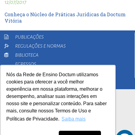
12/07/2017
Conheça o Núcleo de Práticas Jurídicas da Doctum
Vitória
PUBLICAÇÕES
REGULAÇÕES E NORMAS
BIBLIOTECA
EGRESSOS
PESQUISA
Nós da Rede de Ensino Doctum utilizamos
cookies para oferecer a você melhor
EXTENSÃO
experiência em nossa plataforma, melhorar o
desempenho, analisar suas interações em
nosso site e personalizar conteúdo. Para saber
mais, consulte nossos Termos de Uso e
Políticas de Privacidade.
Saiba mais
AutoAvaliação Institucional
0800 033 1100