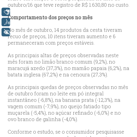
outubro/16 que teve registro de R$ 1.630,80 no custo.
Libras
Comportamento dos preços no mês
Voz
No mês de outubro, 14 produtos da cesta tiveram
+ Acessibilidade
recuo de preços, 10 itens tiveram aumento e 6
permaneceram com preços estáveis.
As principais altas de preços observadas neste
mês foram no limão branco comum (9,2%), no
maracujá azedo (37,3%), no mamão papaia (6,2%), na
batata inglesa (67,2%) e na cenoura (27,3%).
As principais quedas de preços observadas no mês
de outubro foram no leite em pó integral
instantâneo (-6,8%), na banana prata (-12,3%), na
vagem comum (-7,9%), no queijo fatiado tipo
muçarela (-5,4%), no açúcar refinado (-6,0%) e no
ovo branco de galinha (-4,0%).
Conforme o estudo, se o consumidor pesquisasse