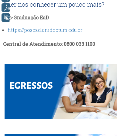
Quer nos conhecer um pouco mais?
Voz
Pós-Graduação EaD
+ Acessibilidade
https://posead.unidoctum.edu.br
Central de Atendimento: 0800 033 1100