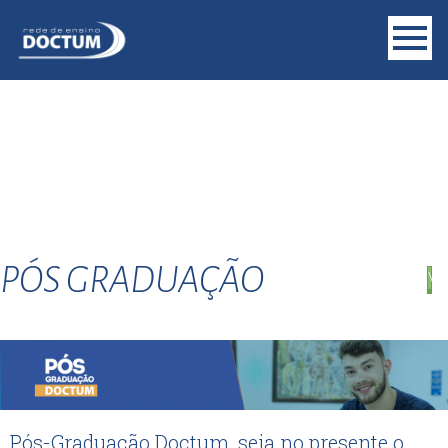
PÓS GRADUAÇÃO
VO
Pós-Graduação Doctum, seja no presente o