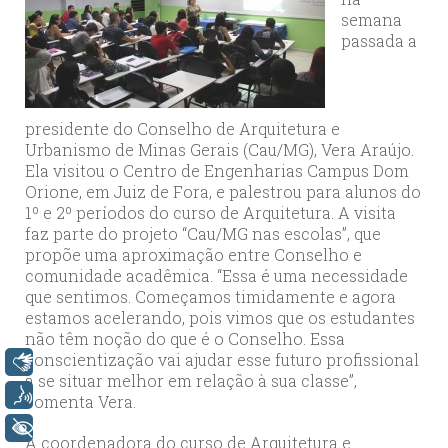
semana
passada a
presidente do Conselho de Arquitetura e
Urbanismo de Minas Gerais (Cau/MG), Vera Araújo.
Ela visitou o Centro de Engenharias Campus Dom
Orione, em Juiz de Fora, e palestrou para alunos do
1º e 2º períodos do curso de Arquitetura. A visita
faz parte do projeto “Cau/MG nas escolas”, que
propõe uma aproximação entre Conselho e
comunidade acadêmica. “Essa é uma necessidade
que sentimos. Começamos timidamente e agora
estamos acelerando, pois vimos que os estudantes
não têm noção do que é o Conselho. Essa
conscientização vai ajudar esse futuro profissional
Libras
a se situar melhor em relação à sua classe”,
Voz
comenta Vera.
+ Acessibilidade
A coordenadora do curso de Arquitetura e