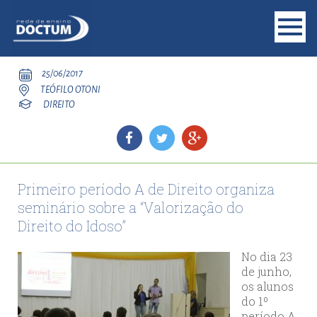
25/06/2017
TEÓFILO OTONI
DIREITO
Primeiro período A de Direito organiza
seminário sobre a “Valorização do
Direito do Idoso”
No dia 23
de junho,
os alunos
do 1º
período A