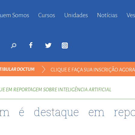
uem Somos
Cursos
Unidades
Notícias
Ves
anbul
ort
nyurt
ort
likduzu
ort
TIBULAR DOCTUM
CLIQUE E FAÇA SUA INSCRIÇÃO AGOR
i
ort
DIREITO
ılar
E EM REPORTAGEM SOBRE INTELIGÊNCIA ARTIFICIAL
ort
inevler
um é destaque em repo
ort
nyurt
ort