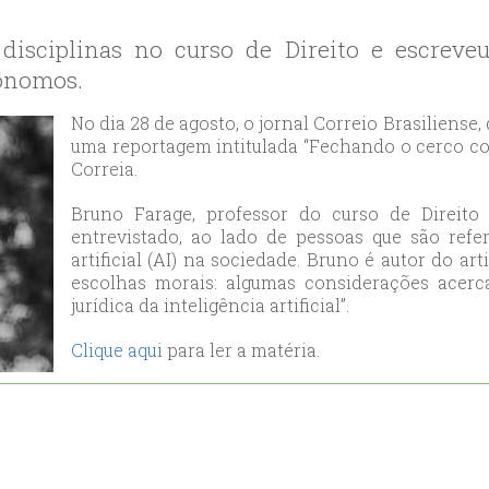
likduzu
ort
disciplinas no curso de Direito e escrev
ılar
tônomos.
ort
cılar
No dia 28 de agosto, o jornal Correio Brasiliense,
ort
uma reportagem intitulada “Fechando o cerco co
Correia.
likduzu
ort
Bruno Farage, professor do curso de Direito
cesehir
entrevistado, ao lado de pessoas que são refe
ort
artificial (AI) na sociedade. Bruno é autor do ar
escolhas morais: algumas considerações acerc
aniye
jurídica da inteligência artificial”.
ort
sehirescort
Clique aqui
para ler a matéria.
i
ort
nyurt
ort
anbul