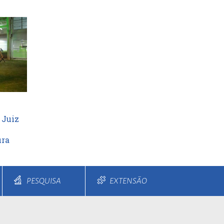
 Juiz
ura
PESQUISA
EXTENSÃO