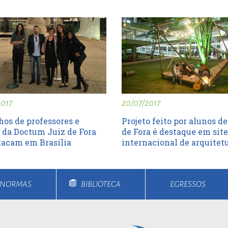
ort
anbul
ort
2017
20/07/2017
hos de professores e
Projeto feito por alunos de
 da Doctum Juiz de Fora
de Fora é destaque em site
tacam em Brasília
internacional de arquitet
E NORMAS
BIBLIOTECA
EGRESSOS