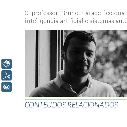
bey
esc
O professor Bruno Farage leciona 
avc
inteligência artificial e sistemas au
esc
bag
esc
bey
esc
bah
Libras
esc
umr
Voz
esc
+ Acessibilidade
ata
sisl
CONTEUDOS RELACIONADOS
esc
ese
esc
ist