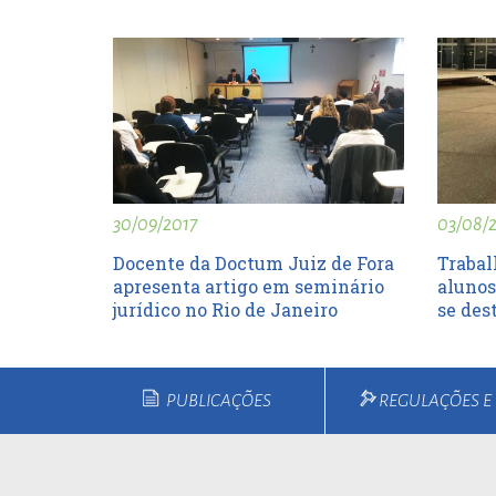
esc
ist
esc
30/09/2017
03/08/
Docente da Doctum Juiz de Fora
Trabal
apresenta artigo em seminário
alunos
jurídico no Rio de Janeiro
se des
PUBLICAÇÕES
REGULAÇÕES 