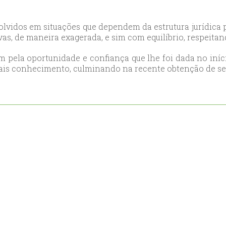
ort
anbul
lvidos em situações que dependem da estrutura jurídica 
s, de maneira exagerada, e sim com equilíbrio, respeitando
ort
m pela oportunidade e confiança que lhe foi dada no iníci
mais conhecimento, culminando na recente obtenção de seu