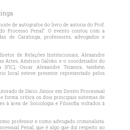
tinga
oite de autógrafos do livro de autoria do Prof.
a do Processo Penal”. O evento contou com a
das de Caratinga, professores, advogados e
iretor de Relações Institucionais, Alexandre
das Artes, Américo Galvão; e o coordenador do
a (FIC), Oscar Alexandre Teixeira, também
rio local esteve presente representado pelos
outorado de Dário Júnior em Direito Processual
de forma crítica os dois principais sistemas de
es à área de Sociologia e Filosofia voltados à
como professor e como advogado criminalista.
cessual Penal, que é algo que diz respeito ao