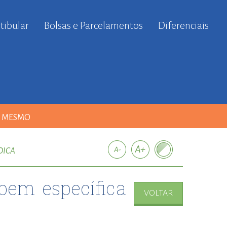
tibular
Bolsas e Parcelamentos
Diferenciais
A MESMO
DICA
bem específica
VOLTAR