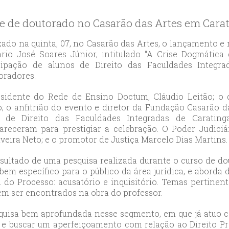
likduzu
ort
se de doutorado no Casarão das Artes em Cara
ılar
ort
zado na quinta, 07, no Casarão das Artes, o lançamento e n
ário José Soares Júnior, intitulado “A Crise Dogmátic
cılar
cipação de alunos de Direito das Faculdades Integra
ort
oradores.
likduzu
ort
sidente do Rede de Ensino Doctum, Cláudio Leitão; o d
o; o anfitrião do evento e diretor da Fundação Casarão 
cesehir
 de Direito das Faculdades Integradas de Carating
ort
receram para prestigiar a celebração. O Poder Judiciá
aniye
lveira Neto; e o promotor de Justiça Marcelo Dias Martins.
ort
esultado de uma pesquisa realizada durante o curso de d
sehirescort
 bem específico para o público da área jurídica, e aborda 
i
do Processo: acusatório e inquisitório. Temas pertinent
ort
 ser encontrados na obra do professor.
nyurt
quisa bem aprofundada nesse segmento, em que já atuo 
ort
r e buscar um aperfeiçoamento com relação ao Direito Pro
anbul