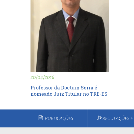
20/04/2016
Professor da Doctum Serra é
nomeado Juiz Titular no TRE-ES
PUBLICAÇÕES
REGULAÇÕES 