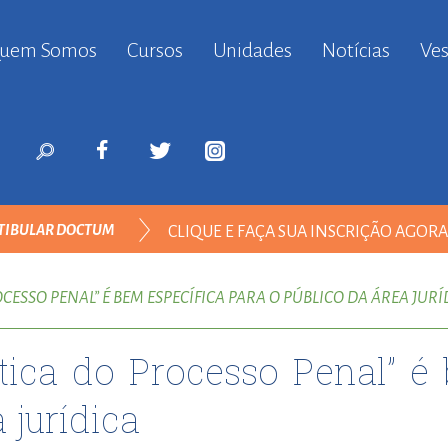
uem Somos
Cursos
Unidades
Notícias
Ves
anbul
ort
nyurt
ort
likduzu
ort
TIBULAR DOCTUM
CLIQUE E FAÇA SUA INSCRIÇÃO AGOR
i
ort
ODOS
ılar
CESSO PENAL” É BEM ESPECÍFICA PARA O PÚBLICO DA ÁREA JURÍ
ort
inevler
ica do Processo Penal” é 
ort
nyurt
 jurídica
ort