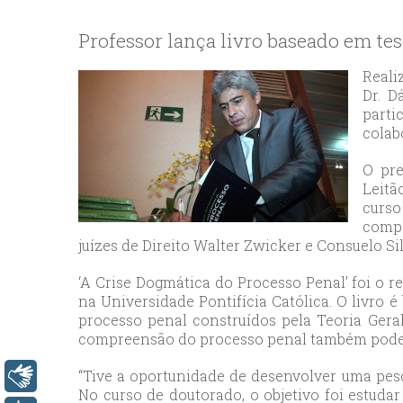
bey
esc
Professor lança livro baseado em te
avc
esc
Reali
Dr. D
bag
parti
esc
colab
bey
esc
O pre
Leitã
bah
curso
esc
compa
umr
juízes de Direito Walter Zwicker e Consuelo Si
esc
‘A Crise Dogmática do Processo Penal’ foi o r
ata
na Universidade Pontifícia Católica. O livro é
sisl
processo penal construídos pela Teoria Geral 
esc
compreensão do processo penal também podem
ese
“Tive a oportunidade de desenvolver uma pes
esc
Libras
No curso de doutorado, o objetivo foi estuda
ist