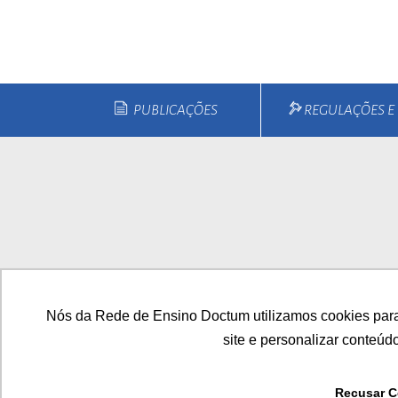
esc
ist
esc
PUBLICAÇÕES
REGULAÇÕES 
Home
Quem Somos
Cu
Nós da Rede de Ensino Doctum utilizamos cookies para
site e personalizar conteúd
Recusar C