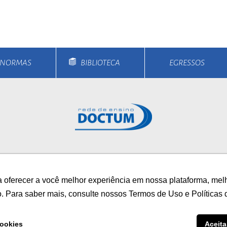
ort
anbul
ort
E NORMAS
BIBLIOTECA
EGRESSOS
rsos
Unidades
Notícias
Vestibular
Bolsa
 oferecer a você melhor experiência em nossa plataforma, mel
/
AUTOAVALIAÇÃO INS
o. Para saber mais, consulte nossos Termos de Uso e Políticas 
0800 033 1100
ookies
Aceita