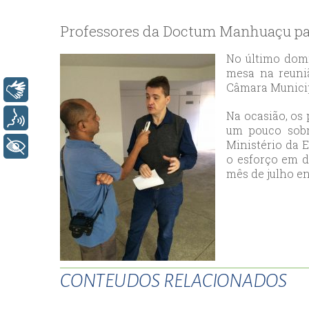
bey
esc
Professores da Doctum Manhuaçu pa
avc
esc
No último domi
mesa na reuni
bag
Câmara Municip
Libras
esc
bey
Na ocasião, os
Voz
esc
um pouco sobr
Ministério da 
bah
+ Acessibilidade
o esforço em d
esc
mês de julho e
umr
esc
ata
sisl
esc
ese
CONTEUDOS RELACIONADOS
esc
ist