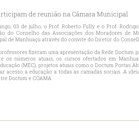
likduzu
ort
rticipam de reunião na Câmara Municipal
ılar
ort
ngo, 03 de julho, o Prof. Roberto Fully e o Prof. Rod
ão do Conselho das Associações dos Moradores de M
cılar
al de Manhuaçu através do convite do Diretor do Consell
ort
likduzu
 professores fizeram uma apresentação da Rede Doctum par
ort
e os números atuais, os cursos ofertados em Manhuaçu
Educação (MEC), projetos atuais como o Doctum Portas Ab
cesehir
ar acesso a educação a todas as camadas sociais. A idei
ort
ntre Doctum e COAMA.
aniye
ort
sehirescort
i
ort
nyurt
ort
anbul