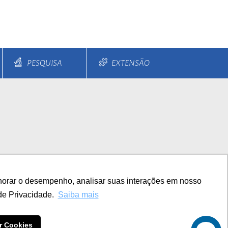
PESQUISA
EXTENSÃO
s e Parcelamentos
Diferenciais
horar o desempenho, analisar suas interações em nosso
TITUCIONAL
de Privacidade.
Saiba mais
r Cookies