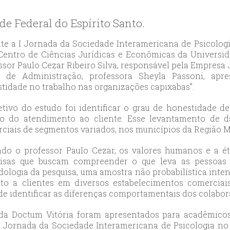
likduzu
ort
de Federal do Espírito Santo.
ılar
ort
te a I Jornada da Sociedade Interamericana de Psicologia
Centro de Ciências Jurídicas e Econômicas da Universid
cılar
ssor Paulo Cezar Ribeiro Silva, responsável pela Empresa
ort
 de Administração, professora Sheyla Passoni, apr
likduzu
tidade no trabalho nas organizações capixabas”.
ort
etivo do estudo foi identificar o grau de honestidade
cesehir
o do atendimento ao cliente. Esse levantamento de da
ort
ciais de segmentos variados, nos municípios da Região Me
aniye
ort
do o professor Paulo Cezar, os valores humanos e a ét
isas que buscam compreender o que leva as pessoas
sehirescort
odologia da pesquisa, uma amostra não probabilística inte
i
to a clientes em diversos estabelecimentos comerciais
ort
 de identificar as diferenças comportamentais dos colabor
nyurt
 da Doctum Vitória foram apresentados para acadêmicos,
ort
A I Jornada da Sociedade Interamericana de Psicologia n
anbul