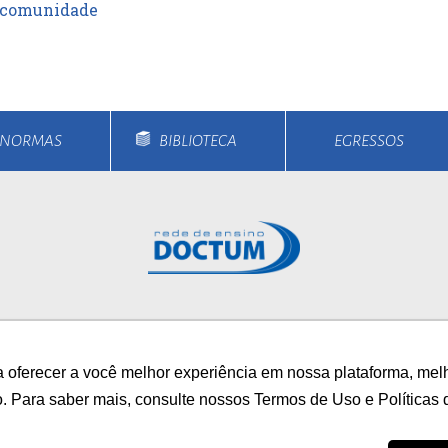
 comunidade
E NORMAS
BIBLIOTECA
EGRESSOS
rsos
Unidades
Notícias
Vestibular
Bolsa
 oferecer a você melhor experiência em nossa plataforma, mel
/
AUTOAVALIAÇÃO INS
o. Para saber mais, consulte nossos Termos de Uso e Políticas 
0800 033 1100