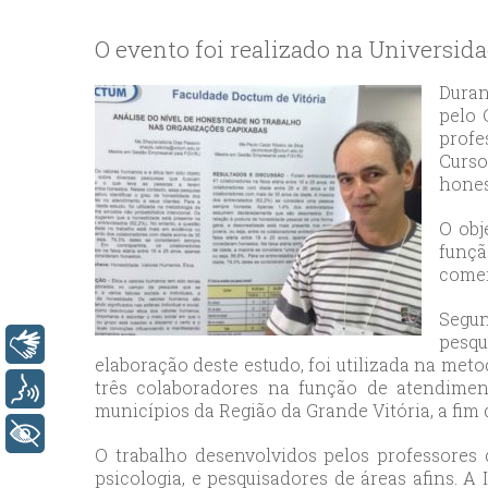
bey
esc
O evento foi realizado na Universida
avc
esc
Duran
pelo 
bag
profe
esc
Curso
bey
hones
esc
O obj
bah
funçã
esc
comer
umr
esc
Segun
pesqu
ata
Libras
elaboração deste estudo, foi utilizada na met
sisl
três colaboradores na função de atendimen
Voz
esc
municípios da Região da Grande Vitória, a fim
ese
+ Acessibilidade
O trabalho desenvolvidos pelos professores
esc
psicologia, e pesquisadores de áreas afins. 
ist