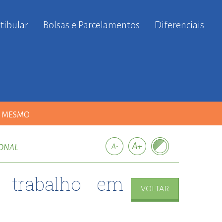
tibular
Bolsas e Parcelamentos
Diferenciais
A MESMO
IONAL
m trabalho em
VOLTAR