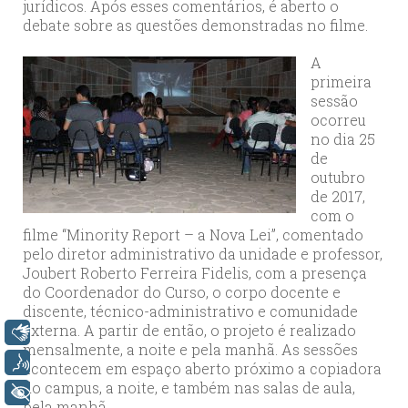
jurídicos. Após esses comentários, é aberto o
debate sobre as questões demonstradas no filme.
A
primeira
sessão
ocorreu
no dia 25
de
outubro
de 2017,
com o
filme “Minority Report – a Nova Lei”, comentado
pelo diretor administrativo da unidade e professor,
Joubert Roberto Ferreira Fidelis, com a presença
do Coordenador do Curso, o corpo docente e
discente, técnico-administrativo e comunidade
externa. A partir de então, o projeto é realizado
Libras
mensalmente, a noite e pela manhã. As sessões
Voz
acontecem em espaço aberto próximo a copiadora
do campus, a noite, e também nas salas de aula,
+ Acessibilidade
pela manhã.