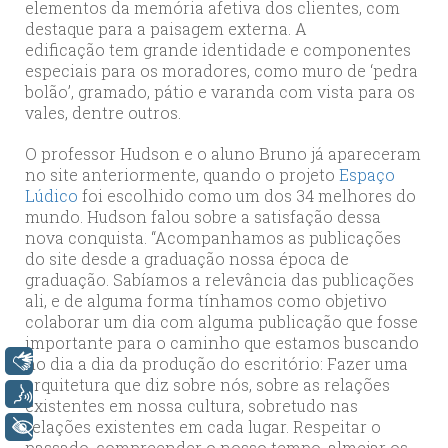
elementos da memória afetiva dos clientes, com
destaque para a paisagem externa. A
edificação tem grande identidade e componentes
especiais para os moradores, como muro de ‘pedra
bolão’, gramado, pátio e varanda com vista para os
vales, dentre outros.
O professor Hudson e o aluno Bruno já apareceram
no site anteriormente, quando o projeto
Espaço
Lúdico
foi escolhido como um dos 34 melhores do
mundo. Hudson falou sobre a satisfação dessa
nova conquista. “Acompanhamos as publicações
do site desde a graduação nossa época de
graduação. Sabíamos a relevância das publicações
ali, e de alguma forma tínhamos como objetivo
colaborar um dia com alguma publicação que fosse
importante para o caminho que estamos buscando
Libras
no dia a dia da produção do escritório: Fazer uma
arquitetura que diz sobre nós, sobre as relações
Voz
existentes em nossa cultura, sobretudo nas
relações existentes em cada lugar. Respeitar o
+ Acessibilidade
passado, compreender o nosso tempo, almejar os