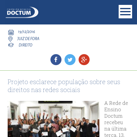
19/12/2016
JUIZ DE FORA
DIREITO
Projeto esclarece população sobre seus
direitos nas redes sociais
A Rede de
Ensino
Doctum
recebeu
na última
terça, 13,