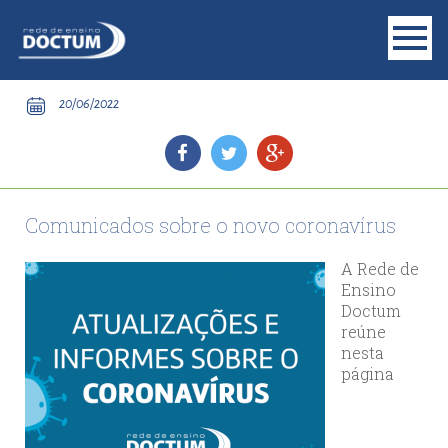
20/06/2022
Comunicados sobre o novo coronavírus
A Rede de
Ensino
Doctum
reúne
nesta
página