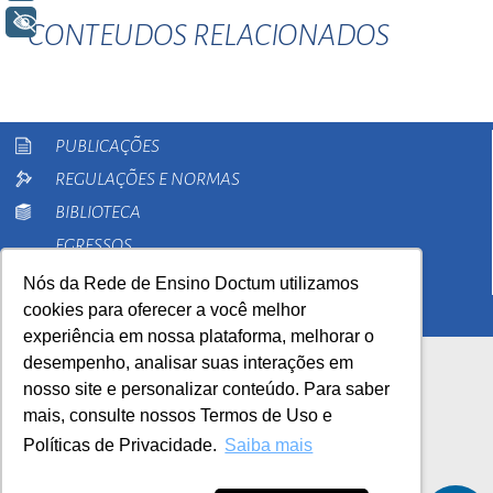
+ Acessibilidade
CONTEUDOS RELACIONADOS
PUBLICAÇÕES
REGULAÇÕES E NORMAS
BIBLIOTECA
EGRESSOS
PESQUISA
Nós da Rede de Ensino Doctum utilizamos
cookies para oferecer a você melhor
EXTENSÃO
experiência em nossa plataforma, melhorar o
desempenho, analisar suas interações em
nosso site e personalizar conteúdo. Para saber
mais, consulte nossos Termos de Uso e
Políticas de Privacidade.
Saiba mais
AutoAvaliação Institucional