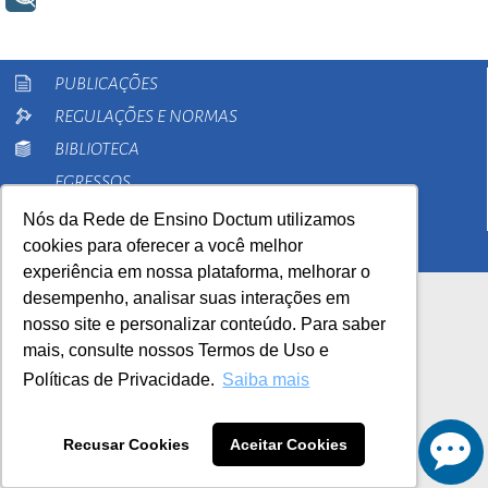
PUBLICAÇÕES
REGULAÇÕES E NORMAS
BIBLIOTECA
EGRESSOS
PESQUISA
Nós da Rede de Ensino Doctum utilizamos
cookies para oferecer a você melhor
EXTENSÃO
experiência em nossa plataforma, melhorar o
desempenho, analisar suas interações em
nosso site e personalizar conteúdo. Para saber
mais, consulte nossos Termos de Uso e
Políticas de Privacidade.
Saiba mais
AutoAvaliação Institucional
0800 033 1100
Recusar Cookies
Aceitar Cookies