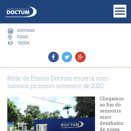
20/07/2020
TODAS
TODOS
Rede de Ensino Doctum encerra com
sucesso primeiro semestre de 2020
Chegamos
ao fim do
semestre
mais
desafiador
de nossa