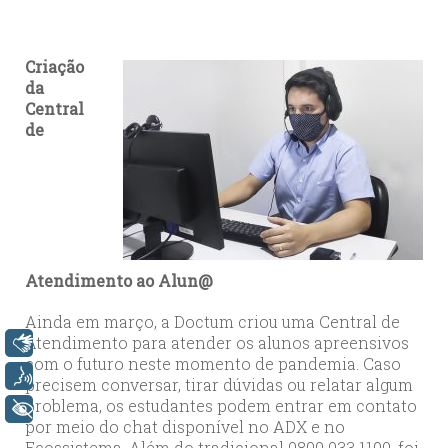
Criação
da
Central
de
Atendimento ao Alun@
Ainda em março, a Doctum criou uma Central de
Atendimento para atender os alunos apreensivos
Libras
com o futuro neste momento de pandemia. Caso
Voz
precisem conversar, tirar dúvidas ou relatar algum
problema, os estudantes podem entrar em contato
+ Acessibilidade
por meio do chat disponível no ADX e no
Ecossistema. Além do tradicional 0800 033 1100, foi