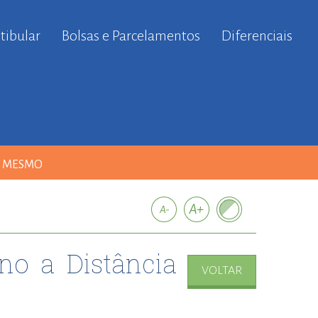
tibular
Bolsas e Parcelamentos
Diferenciais
A MESMO
no a Distância
VOLTAR