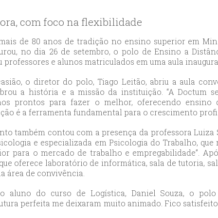
likduzu
ort
ora, com foco na flexibilidade
ılar
ort
ais de 80 anos de tradição no ensino superior em Mina
urou, no dia 26 de setembro, o polo de Ensino a Distân
cılar
u professores e alunos matriculados em uma aula inaugura
ort
likduzu
asião, o diretor do polo, Tiago Leitão, abriu a aula co
ort
brou a história e a missão da instituição. “A Doctum
os prontos para fazer o melhor, oferecendo ensino 
cesehir
ção é a ferramenta fundamental para o crescimento profi
ort
aniye
nto também contou com a presença da professora Luiza 
ort
icologia e especializada em Psicologia do Trabalho, que 
ior para o mercado de trabalho e empregabilidade”. Apó
sehirescort
 que oferece laboratório de informática, sala de tutoria, s
i
a área de convivência.
ort
nyurt
o aluno do curso de Logística, Daniel Souza, o polo
rutura perfeita me deixaram muito animado. Fico satisfeito
ort
anbul