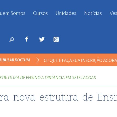
uem Somos
Cursos
Unidades
Notícias
Ves
anbul
ort
nyurt
ort
likduzu
ort
TIBULAR DOCTUM
CLIQUE E FAÇA SUA INSCRIÇÃO AGOR
i
ort
ODOS
ılar
TRUTURA DE ENSINO A DISTÂNCIA EM SETE LAGOAS
ort
inevler
a nova estrutura de Ensi
ort
nyurt
ort