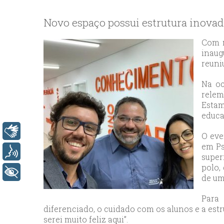
bey
esc
Novo espaço possui estrutura inovad
avc
esc
Com m
inaug
bag
reuni
esc
bey
Na oc
esc
relem
Estam
bah
educa
esc
umr
Libras
O eve
esc
em Ps
Voz
super
ata
polo,
sisl
+ Acessibilidade
de um
esc
ese
Para 
diferenciado, o cuidado com os alunos e a est
esc
serei muito feliz aqui”.
ist