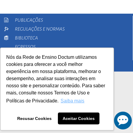
PUBLICAÇÕES
REGULAÇÕES E NORMAS
BIBLIOTECA
EGRESSOS
PESQUISA
Nós da Rede de Ensino Doctum utilizamos
cookies para oferecer a você melhor
EXTENSÃO
experiência em nossa plataforma, melhorar o
desempenho, analisar suas interações em
nosso site e personalizar conteúdo. Para saber
mais, consulte nossos Termos de Uso e
Políticas de Privacidade.
Saiba mais
AutoAvaliação Institucional
0800 033 1100
Recusar Cookies
Aceitar Cookies