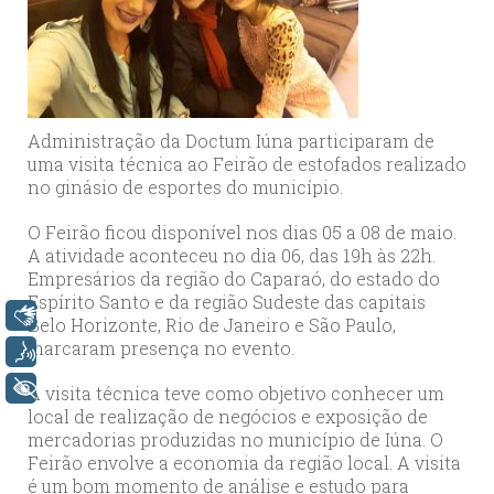
Administração da Doctum Iúna participaram de
uma visita técnica ao Feirão de estofados realizado
no ginásio de esportes do município.
O Feirão ficou disponível nos dias 05 a 08 de maio.
A atividade aconteceu no dia 06, das 19h às 22h.
Empresários da região do Caparaó, do estado do
Espírito Santo e da região Sudeste das capitais
Libras
Belo Horizonte, Rio de Janeiro e São Paulo,
marcaram presença no evento.
Voz
+ Acessibilidade
A visita técnica teve como objetivo conhecer um
local de realização de negócios e exposição de
mercadorias produzidas no município de Iúna. O
Feirão envolve a economia da região local. A visita
é um bom momento de análise e estudo para