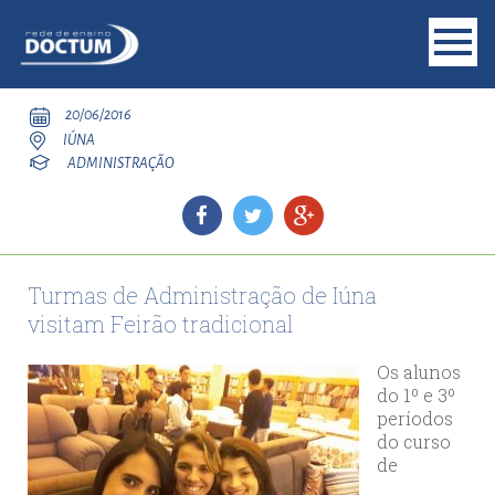
20/06/2016
IÚNA
ADMINISTRAÇÃO
Turmas de Administração de Iúna
visitam Feirão tradicional
Os alunos
do 1º e 3º
períodos
do curso
de