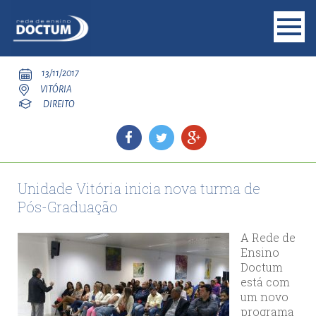
13/11/2017
VITÓRIA
DIREITO
Unidade Vitória inicia nova turma de
Pós-Graduação
A Rede de
Ensino
Doctum
está com
um novo
programa